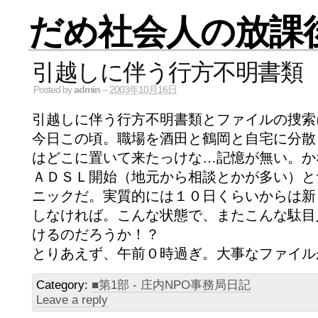
だめ社会人の放課
引越しに伴う行方不明書類
Posted by
admin
–
2003年10月16日
引越しに伴う行方不明書類とファイルの捜索
今日この頃。職場を酒田と鶴岡と自宅に分散
はどこに置いて来たっけな…記憶が無い。か
ＡＤＳＬ開始（地元から相談とかが多い）と
ニックだ。実質的には１０日くらいからは新
しなければ。こんな状態で、またこんな駄目
けるのだろうか！？
とりあえず、午前０時過ぎ。大事なファイル
Category:
■第1部 - 庄内NPO事務局日記
Leave a reply