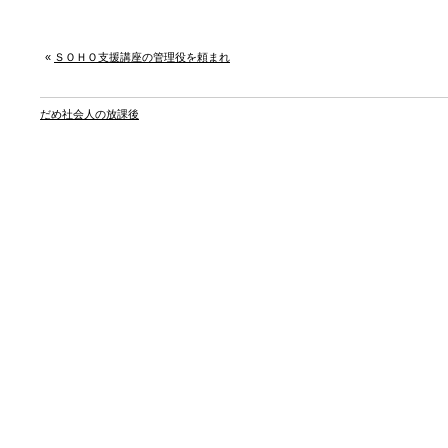
«
ＳＯＨＯ支援講座の管理役を頼まれ
だめ社会人の放課後