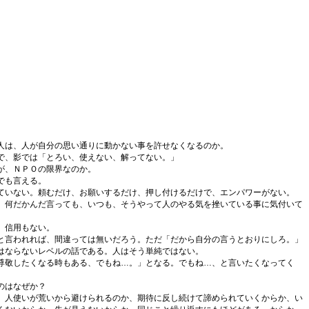
人は、人が自分の思い通りに動かない事を許せなくなるのか。
で、影では「とろい、使えない、解ってない。」
が、ＮＰＯの限界なのか。
でも言える。
ていない。頼むだけ、お願いするだけ、押し付けるだけで、エンパワーがない。
。何だかんだ言っても、いつも、そうやって人のやる気を挫いている事に気付いて
、信用もない。
と言われれば、間違っては無いだろう。ただ「だから自分の言うとおりにしろ。」
はならないレベルの話である。人はそう単純ではない。
尊敬したくなる時もある、でもね…。」となる。でもね…、と言いたくなってく
のはなぜか？
、人使いが荒いから避けられるのか、期待に反し続けて諦められていくからか、い