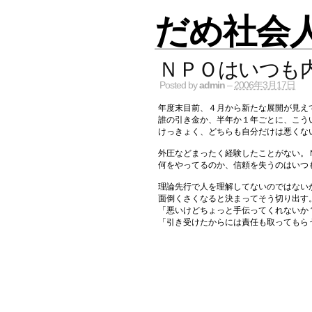
だめ社会
ＮＰＯはいつも
Posted by
admin
–
2006年3月17日
年度末目前、４月から新たな展開が見え
誰の引き金か、半年か１年ごとに、こう
けっきょく、どちらも自分だけは悪くな
外圧などまったく経験したことがない。
何をやってるのか、信頼を失うのはいつ
理論先行で人を理解してないのではない
面倒くさくなると決まってそう切り出す
「悪いけどちょっと手伝ってくれないか
「引き受けたからには責任も取ってもら