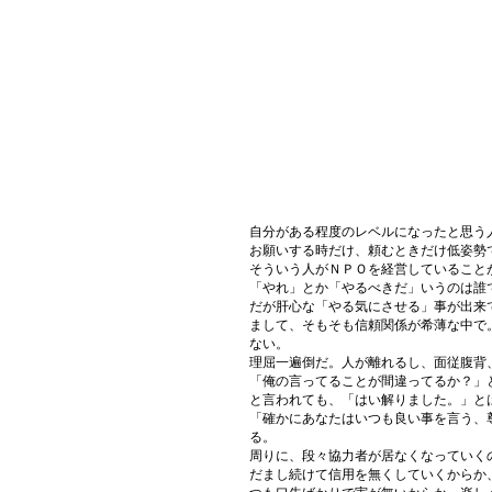
自分がある程度のレベルになったと思う
お願いする時だけ、頼むときだけ低姿勢
そういう人がＮＰＯを経営していること
「やれ」とか「やるべきだ」いうのは誰
だが肝心な「やる気にさせる」事が出来
まして、そもそも信頼関係が希薄な中で
ない。
理屈一遍倒だ。人が離れるし、面従腹背
「俺の言ってることが間違ってるか？」
と言われても、「はい解りました。」と
「確かにあなたはいつも良い事を言う、
る。
周りに、段々協力者が居なくなっていく
だまし続けて信用を無くしていくからか