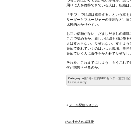
つも口先ばかりで実が無いからか、楽し
周りに人を維持できている人は、組織は
「学び」で組織は成長する。という本を
リーダーとマネージャーの役割など、日
比較的わかりやすい。
お互い信頼がない、だましだましの組織
ここで諦めるか、新しい組織を別に作る
人は変わらない。反省もない。変えよう
辞めて倒れていくのはいつも現場、事務
辞めていく人に責任をかぶせて反省なし
それを、これまでにしよう、もうこれで
何が踏襲させるのか。
Category:
■第3部 - 庄内NPOセンター運営日記
Leave a reply
«
メール配信システム
だめ社会人の放課後