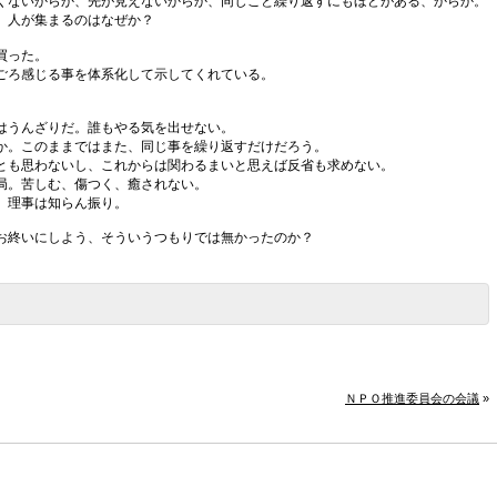
くないからか、先が見えないからか、同じこと繰り返すにもほどがある、からか。
、人が集まるのはなぜか？
買った。
ごろ感じる事を体系化して示してくれている。
はうんざりだ。誰もやる気を出せない。
か。このままではまた、同じ事を繰り返すだけだろう。
とも思わないし、これからは関わるまいと思えば反省も求めない。
局。苦しむ、傷つく、癒されない。
。理事は知らん振り。
お終いにしよう、そういうつもりでは無かったのか？
ＮＰＯ推進委員会の会議
»