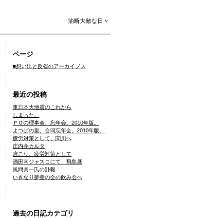
油断大敵な日々
ページ
■想い出と反省のアーカイブス
最近の投稿
東日本大地震のこれから
しまった。
ＰＯの理事会、忘年会。2010年版。
よつばの里、合同忘年会。2010年版。
疲労対策として、関川へ
庄内弁カルタ
肩こり、疲労対策として
酒田南ジャスコにて、飛島展
風間眞一氏の訃報
いきなり夢童の会の飲み会へ
過去の日記カテゴリ