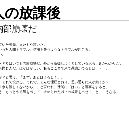
人の放課後
内部崩壊だ
ていた矢先、またもや躓いた。
いう対人間トラブル、信用を失うようなトラブルが起こる。
い。
ＮＰＯはいつも内部崩壊だ。外から応援しようとしている人も、皆がっかりだ。
も同じ人だ。ばかばかしい。私もここまで来て愚痴がでるとは・・・。
か？と思う。「まず、あとはよろしく。」
。それで投げる。それで、そんな理屈どおり、思い通りに人が動くか？
？余り難しくないから。」と言われ、迂闊に「はい」と返事をすると、
う、もっとやる気を出して、求められた以上の成果を出せ！」と、こうなる。