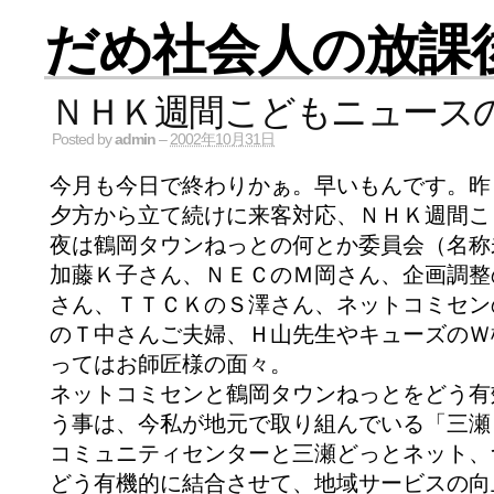
だめ社会人の放課
ＮＨＫ週間こどもニュース
Posted by
admin
–
2002年10月31日
今月も今日で終わりかぁ。早いもんです。昨
夕方から立て続けに来客対応、ＮＨＫ週間こ
夜は鶴岡タウンねっとの何とか委員会（名称
加藤Ｋ子さん、ＮＥＣのＭ岡さん、企画調整
さん、ＴＴＣＫのＳ澤さん、ネットコミセン
のＴ中さんご夫婦、Ｈ山先生やキューズのＷ
ってはお師匠様の面々。
ネットコミセンと鶴岡タウンねっとをどう有
う事は、今私が地元で取り組んでいる「三瀬
コミュニティセンターと三瀬どっとネット、
どう有機的に結合させて、地域サービスの向