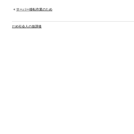
«
サーバー移転作業のため
だめ社会人の放課後