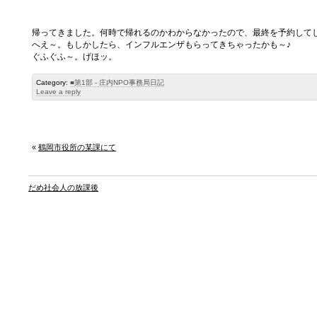
帰ってきました。何時で帰れるのかわからなかったので、最終を予約して
へえ～。もしかしたら、インフルエンザもらってきちゃったかも～♪
ぐふぐふ～。げほッ。
Category:
■第1部 - 庄内NPO事務局日記
Leave a reply
«
鶴岡市役所の某課にて
だめ社会人の放課後