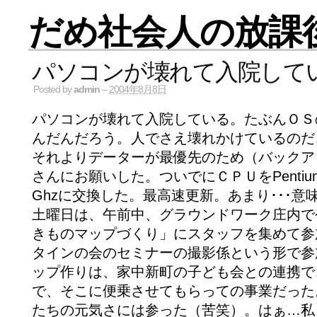
だめ社会人の放課
パソコンが壊れて入院して
Posted by
admin
–
2004年8月8日
パソコンが壊れて入院している。たぶんＯＳ
んだんだろう。人でさえ壊れかけているのだ
それよりデーターが最優先のため（バックア
さんにお願いした。ついでにＣＰＵをPentiu
Ghzに交換した。最高速更新。あまり･･･意
土曜日は、午前中、グラウンドワーク庄内で
きものマップづくり」にスタッフを集めて参
タインの会のセミナーの撮影係という形で参
ップ作りは、家中新町の子ども会との連携で
で、そこに便乗させてもらっての事業だった
たちの元気さには参った（苦笑）。はぁ…私