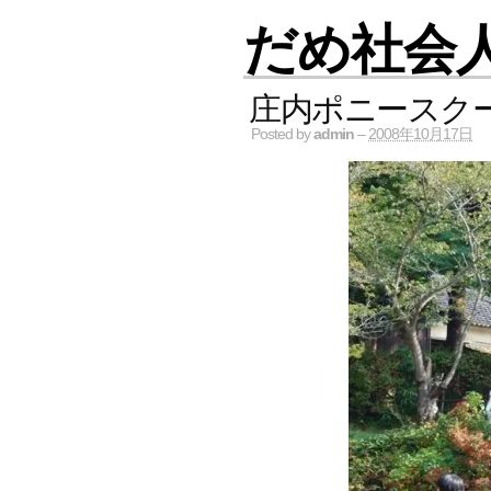
だめ社会
庄内ポニースク
Posted by
admin
–
2008年10月17日