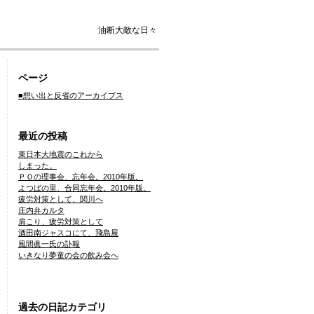
油断大敵な日々
ページ
■想い出と反省のアーカイブス
最近の投稿
東日本大地震のこれから
しまった。
ＰＯの理事会、忘年会。2010年版。
よつばの里、合同忘年会。2010年版。
疲労対策として、関川へ
庄内弁カルタ
肩こり、疲労対策として
酒田南ジャスコにて、飛島展
風間眞一氏の訃報
いきなり夢童の会の飲み会へ
過去の日記カテゴリ