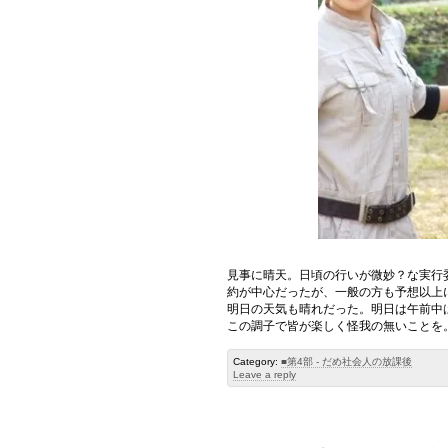
見事に晴天。日頃の行いが微妙？な実行
約が中心だったが、一般の方も予想以上
明日の天気も晴れだった。明日は午前中
この調子で皆が楽しく怪我の無いことを
Category:
■第4部 - だめ社会人の放課後
Leave a reply