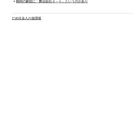
«
鶴岡の劇団に「舞台結社ｄ－ｎ」というのがあり
だめ社会人の放課後