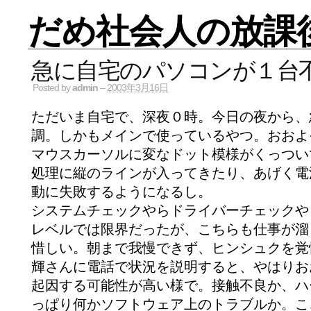
だめ社会人の放課
急に自宅のパソコンが１台
Posted by
admin
–
2003年3月16日
ただいま自宅で、深夜０時。今日の夜から、
調。しかもメインで使っているやつ。おおよ
マウスカーソルに変なドット模様がくっつい
処理に縦のラインが入ってきたり、あげく電
動に失敗するようになるし。
システムチェックやらドライバーチェックや
レベルでは限界だったが、こちらも仕事が溜
惜しい。朝まで我慢できず、ヒンシュクを覚
輝さんに電話で状況を説明すると、やはりお
起因する可能性が高い様で。接触不良か、ハ
っぱり何かソフトウェア上のトラブルか。こ