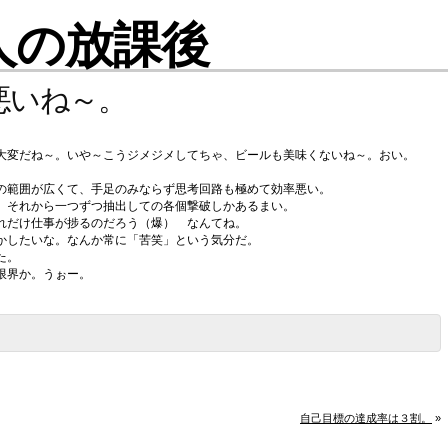
人の放課後
悪いね～。
大変だね～。いや～こうジメジメしてちゃ、ビールも美味くないね～。おい。
。
の範囲が広くて、手足のみならず思考回路も極めて効率悪い。
、それから一つずつ抽出しての各個撃破しかあるまい。
れだけ仕事が捗るのだろう（爆） なんてね。
かしたいな。なんか常に「苦笑」という気分だ。
た。
限界か。うぉー。
自己目標の達成率は３割。
»