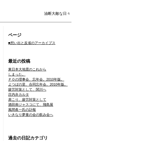
油断大敵な日々
ページ
■想い出と反省のアーカイブス
最近の投稿
東日本大地震のこれから
しまった。
ＰＯの理事会、忘年会。2010年版。
よつばの里、合同忘年会。2010年版。
疲労対策として、関川へ
庄内弁カルタ
肩こり、疲労対策として
酒田南ジャスコにて、飛島展
風間眞一氏の訃報
いきなり夢童の会の飲み会へ
過去の日記カテゴリ