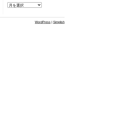
過
去
の
日
記
WordPress
|
Simplish
カ
テ
ゴ
リ