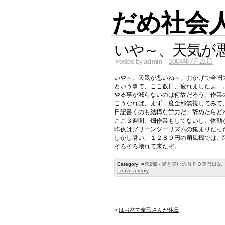
だめ社会
いや～、天気が
Posted by
admin
–
2004年7月21日
いや～、天気が悪いね～。おかげで全国
という事で、ここ数日、疲れましたぁ…
やる事が減らないのは何故だろう。作業
こうなれば、まず一度全部無視してみて
日記書くのも結構な労力だ。辞めたらど
ここ３週間、畑作業もしてないし、体動
昨夜はグリーンツーリズムの集まりだっ
しかし暑い。１２８０円の扇風機では、
そろそろ壊れて来たぞ。
Category:
■第2部 - 愛と笑いのＮＰＯ運営日記
Leave a reply
«
はお盆で奈己さんが休日