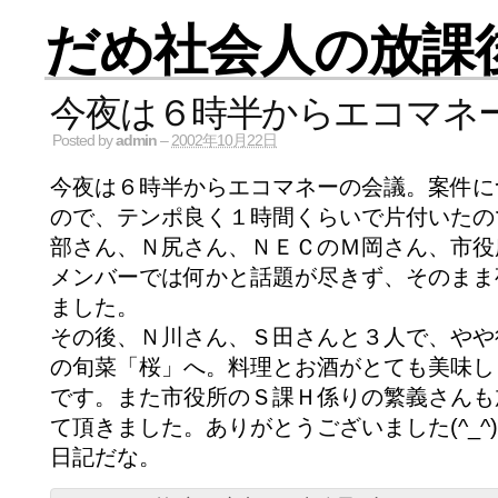
だめ社会人の放課
今夜は６時半からエコマネ
Posted by
admin
–
2002年10月22日
今夜は６時半からエコマネーの会議。案件に
ので、テンポ良く１時間くらいで片付いたの
部さん、Ｎ尻さん、ＮＥＣのＭ岡さん、市役
メンバーでは何かと話題が尽きず、そのまま
ました。
その後、Ｎ川さん、Ｓ田さんと３人で、やや
の旬菜「桜」へ。料理とお酒がとても美味し
です。また市役所のＳ課Ｈ係りの繁義さんも
て頂きました。ありがとうございました(^_^)
日記だな。